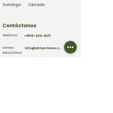
Domingo
Cerrado
Contáctanos
teléfono:
+1510-220-8211
correo
info@drharrislee.com
electrónico:
dirección:
39159 Paseo Padre Pwky
Ste 101
Fremont, CA 94538