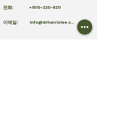
전화:
+1510-220-8211
이메일:
info@drharrislee.com
39159 Paseo Padre Pkwy
주소:
Ste 101
Fremont, CA 94538